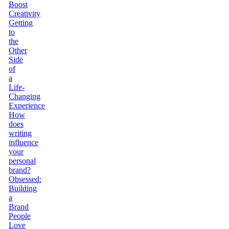
Boost
Creativity
Getting
to
the
Other
Side
of
a
Life-
Changing
Experience
How
does
writing
influence
your
personal
brand?
Obsessed:
Building
a
Brand
People
Love