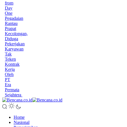
from
Day
One
Pegadaian
Rantau
Prapat
Kecolongan,
Diduga
Pekerjakan
Karyawan
Tak
Teken
Kontrak
Kerja
Oleh
PT
Era
Permata
Sejahtera
Home
Nasional