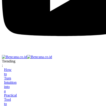
Trending
:
How
to
Turn
Intuition
into
a
Practical
Tool
to