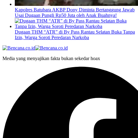
Kapolres Batubara AKBP Dony Diminta Bertanggung Jawab
Usai Dugaan Pungli Rp50 Juta oleh Anak Buahnya!
Dugaan THM “ATR” di By Pass Rantau Selatan Buka Tanpa
Izin, Warga Soroti Peredaran Narkoba
Media yang menyajikan fakta bukan sekedar hoax