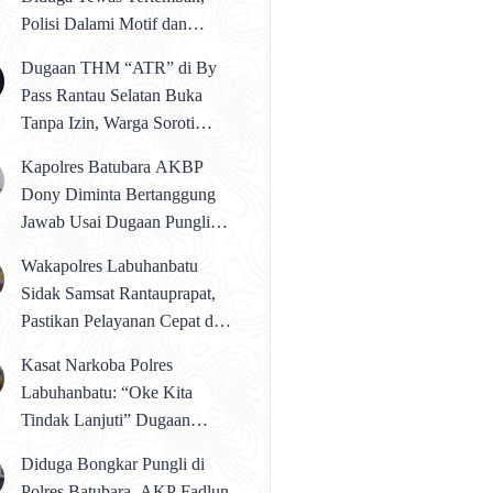
Polisi Dalami Motif dan
Identitas Pelaku
Dugaan THM “ATR” di By
Pass Rantau Selatan Buka
Tanpa Izin, Warga Soroti
Peredaran Narkoba
Kapolres Batubara AKBP
Dony Diminta Bertanggung
Jawab Usai Dugaan Pungli
Rp50 Juta oleh Anak
Wakapolres Labuhanbatu
Buahnya!
Sidak Samsat Rantauprapat,
Pastikan Pelayanan Cepat dan
Bebas Pungli
Kasat Narkoba Polres
Labuhanbatu: “Oke Kita
Tindak Lanjuti” Dugaan
Peredaran Pil Ekstasi di THM
Diduga Bongkar Pungli di
“ATR”
Polres Batubara, AKP Fadlun