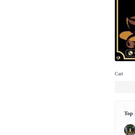
 Sehat (PHBS). Kegiatan ini
 Kantor Lurah Bagak Sahwa
k Sahwa, Feryanto HB, S.H.,
nnya acara. Dalam
Cari
Top