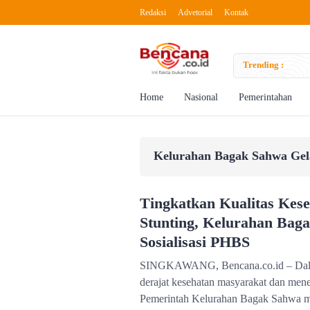
Redaksi
Advetorial
Kontak
Tool to Boost Creativity
Trending :
Home
Nasional
Pemerintahan
Kelurahan Bagak Sahwa Gela
Tingkatkan Kualitas Kes
Stunting, Kelurahan Bag
Sosialisasi PHBS
SINGKAWANG, Bencana.co.id – Dala
derajat kesehatan masyarakat dan mene
Pemerintah Kelurahan Bagak Sahwa m