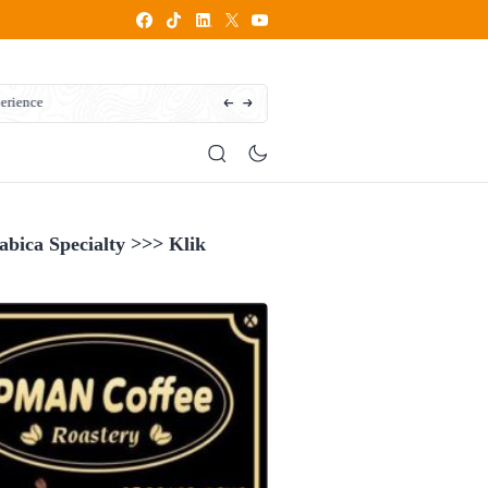
How does writing influence your personal 
bica Specialty >>> Klik