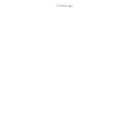
Sosialisasi Perilaku Hidup Bersih dan
.
3 bulan
ago
berlangsung dengan khidmat di Aula
pada Selasa (21/04/2026). Lurah Baga
M.H., NL.P., memimpin langsung jala
sambutannya, […]