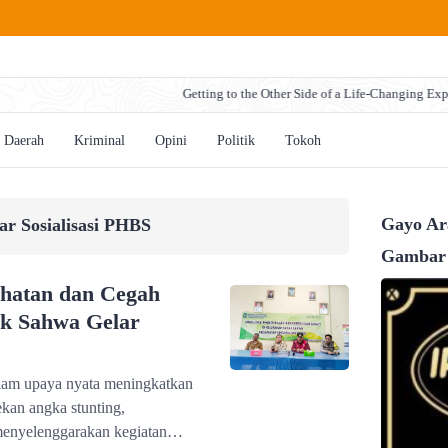
Getting to the Other Side of a Life-Changing Experience
Daerah
Kriminal
Opini
Politik
Tokoh
Gayo Ara
r Sosialisasi PHBS
Gambar
ehatan dan Cegah
ak Sahwa Gelar
m upaya nyata meningkatkan
kan angka stunting,
enyelenggarakan kegiatan