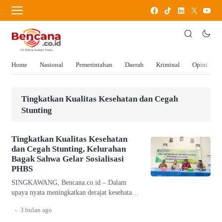
Home
Nasional
Pemerintahan
Daerah
Kriminal
Opini
Tingkatkan Kualitas Kesehatan dan Cegah
Stunting
Tingkatkan Kualitas Kesehatan
dan Cegah Stunting, Kelurahan
Bagak Sahwa Gelar Sosialisasi
PHBS
SINGKAWANG, Bencana.co.id – Dalam
upaya nyata meningkatkan derajat kesehatan
masyarakat dan menekan angka stunting,
.
3 bulan
ago
Pemerintah Kelurahan Bagak Sahwa