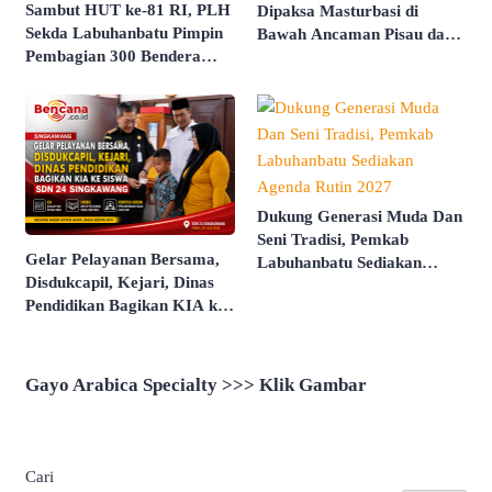
Sambut HUT ke-81 RI, PLH
Dipaksa Masturbasi di
Sekda Labuhanbatu Pimpin
Bawah Ancaman Pisau dan
Pembagian 300 Bendera
Direkam Untuk Intimidasi
Merah Putih
Dukung Generasi Muda Dan
Seni Tradisi, Pemkab
Gelar Pelayanan Bersama,
Labuhanbatu Sediakan
Disdukcapil, Kejari, Dinas
Agenda Rutin 2027
Pendidikan Bagikan KIA ke
Siswa SDN 24 Singkawang
Gayo Arabica Specialty >>> Klik Gambar
Cari