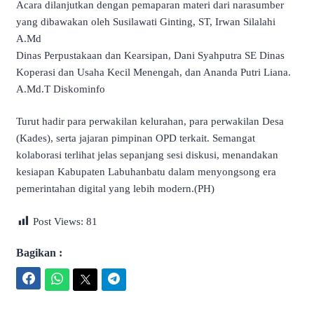
Acara dilanjutkan dengan pemaparan materi dari narasumber
yang dibawakan oleh Susilawati Ginting, ST, Irwan Silalahi
A.Md
Dinas Perpustakaan dan Kearsipan, Dani Syahputra SE Dinas
Koperasi dan Usaha Kecil Menengah, dan Ananda Putri Liana.
A.Md.T Diskominfo
Turut hadir para perwakilan kelurahan, para perwakilan Desa
(Kades), serta jajaran pimpinan OPD terkait. Semangat
kolaborasi terlihat jelas sepanjang sesi diskusi, menandakan
kesiapan Kabupaten Labuhanbatu dalam menyongsong era
pemerintahan digital yang lebih modern.(PH)
Post Views:
81
Bagikan :
Facebook
WhatsApp
Twitter
Telegram