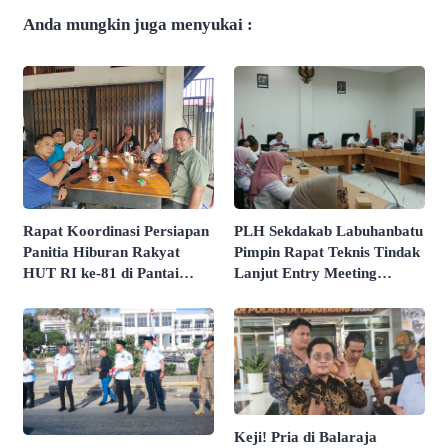
Anda mungkin juga menyukai :
Rapat Koordinasi Persiapan
PLH Sekdakab Labuhanbatu
Panitia Hiburan Rakyat
Pimpin Rapat Teknis Tindak
HUT RI ke-81 di Pantai
Lanjut Entry Meeting
Butir Pasir Batu Tahu
Penilaian Kepatuhan
Dimatangkan
Pelayanan Publik Oleh
Ombudsman RI Tahun 2026
Keji! Pria di Balaraja