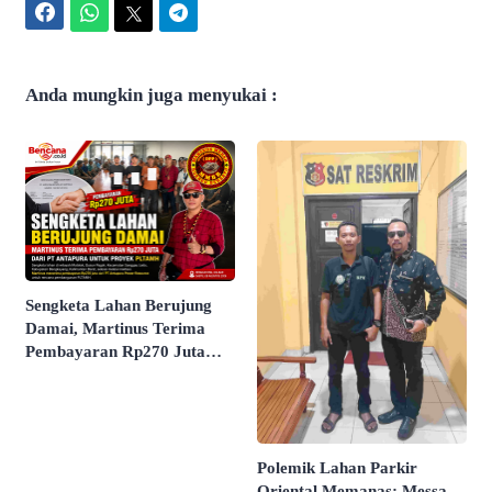
Facebook
WhatsApp
Twitter
Telegram
Anda mungkin juga menyukai :
Sengketa Lahan Berujung
Damai, Martinus Terima
Pembayaran Rp270 Juta
dari PT Antapura
Polemik Lahan Parkir
Oriental Memanas: Messa