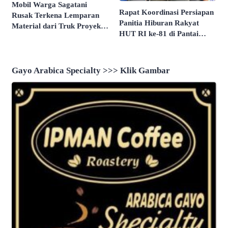
Mobil Warga Sagatani
Rapat Koordinasi Persiapan
Rusak Terkena Lemparan
Panitia Hiburan Rakyat
Material dari Truk Proyek
HUT RI ke-81 di Pantai
Sekolah Rakyat
Butir Pasir Batu Tahu
Dimatangkan
Gayo Arabica Specialty >>> Klik Gambar