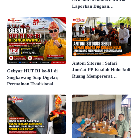
Laporkan Dugaan
Pengancaman dan Intimidasi
Antoni Sitorus : Safari
Jum’at PP Kualuh Hulu Jadi
Gebyar HUT RI ke-81 di
Ruang Mempererat
Singkawang Siap Digelar,
Persaudaraan
Permainan Tradisional
hingga Kemah Budaya Jadi
Agenda Utama