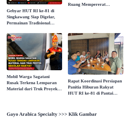
Ruang Mempererat
Persaudaraan
Gebyar HUT RI ke-81 di
Singkawang Siap Digelar,
Permainan Tradisional
hingga Kemah Budaya Jadi
Agenda Utama
Mobil Warga Sagatani
Rapat Koordinasi Persiapan
Rusak Terkena Lemparan
Panitia Hiburan Rakyat
Material dari Truk Proyek
HUT RI ke-81 di Pantai
Sekolah Rakyat
Butir Pasir Batu Tahu
Dimatangkan
Gayo Arabica Specialty >>> Klik Gambar