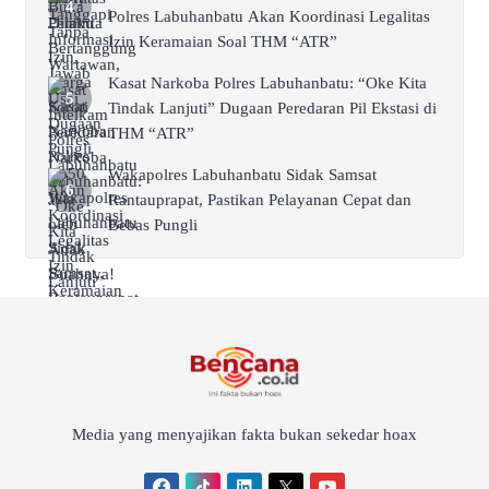
Polres Labuhanbatu Akan Koordinasi Legalitas
Izin Keramaian Soal THM “ATR”
Kasat Narkoba Polres Labuhanbatu: “Oke Kita
Tindak Lanjuti” Dugaan Peredaran Pil Ekstasi di
THM “ATR”
Wakapolres Labuhanbatu Sidak Samsat
Rantauprapat, Pastikan Pelayanan Cepat dan
Bebas Pungli
Media yang menyajikan fakta bukan sekedar hoax