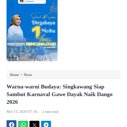
›
Home
News
Warna-warni Budaya: Singkawang Siap
Sambut Karnaval Gawe Dayak Naik Dango
2026
.
Mei 15, 2026 07:16
2 min read
Facebook
WhatsApp
Twitter
Telegram