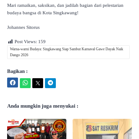
Mari ramaikan, saksikan, dan jadilah bagian dari pelestarian
budaya bangsa di Kota Singkawang!
Johannes Sitorus
Post Views:
159
Warna-warni Budaya: Singkawang Siap Sambut Karnaval Gawe Dayak Naik
Dango 2026
Bagikan :
Facebook
WhatsApp
Twitter
Telegram
Anda mungkin juga menyukai :