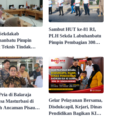
Sambut HUT ke-81 RI,
Sekdakab
PLH Sekda Labuhanbatu
anbatu Pimpin
Pimpin Pembagian 300
 Teknis Tindak
Bendera Merah Putih
t Entry Meeting
aian Kepatuhan
anan Publik Oleh
dsman RI Tahun
Pria di Balaraja
Gelar Pelayanan Bersama,
sa Masturbasi di
Disdukcapil, Kejari, Dinas
h Ancaman Pisau
Pendidikan Bagikan KIA
irekam Untuk
ke Siswa SDN 24
dasi
Singkawang