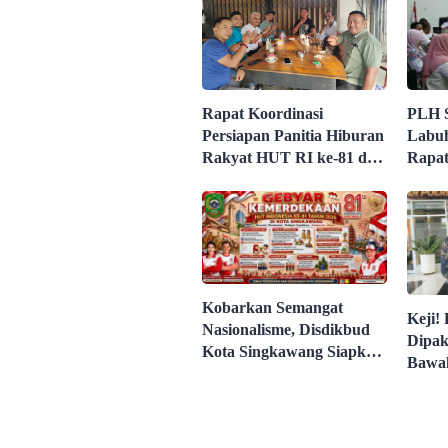
Rapat Koordinasi
PLH 
Persiapan Panitia Hiburan
Labuh
Rakyat HUT RI ke-81 di
Rapat
Pantai Butir Pasir Batu
Lanju
Tahu Dimatangkan
Penil
Pelay
Ombu
2026
​Kobarkan Semangat
Keji! 
Nasionalisme, Disdikbud
Dipak
Kota Singkawang Siapkan
Bawa
Rangkaian Agenda Spesial
dan D
HUT RI Ke-81
Intimi