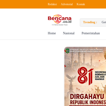
Redaksi
Advetorial
Kontak
to Boost Creativity
Trending :
Getti
Home
Nasional
Pemerintahan