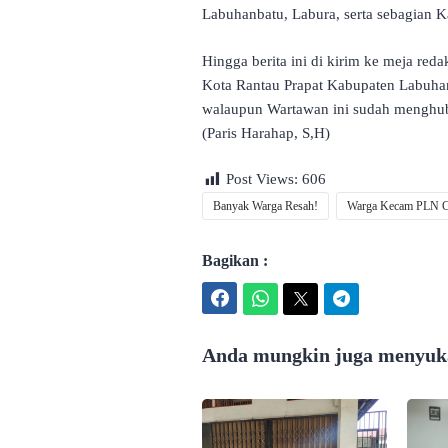
Labuhanbatu, Labura, serta sebagian K
Hingga berita ini di kirim ke meja red
Kota Rantau Prapat Kabupaten Labuha
walaupun Wartawan ini sudah menghubu
(Paris Harahap, S,H)
Post Views:
606
Banyak Warga Resah!
Warga Kecam PLN Ca
Bagikan :
Facebook
WhatsApp
Twitter
Telegram
Anda mungkin juga menyuka