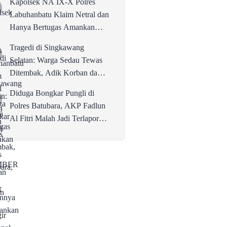
Kapolsek NA IX-X Polres
Labuhanbatu Klaim Netral dan
Hanya Bertugas Amankan
Aksi AMMBER di PTPN IV
Tragedi di Singkawang
Brangir Regional II
Selatan: Warga Sedau Tewas
Ditembak, Adik Korban dan 2
Temannya Diamankan Polisi
Diduga Bongkar Pungli di
Polres Batubara, AKP Fadlun
Al Fitri Malah Jadi Terlapor
Divisi Propam Polri