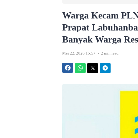
Warga Kecam PLN
Prapat Labuhanba
Banyak Warga Res
.
Mei 22, 2026 15:57
2 min read
Facebook
WhatsApp
Twitter
Telegram