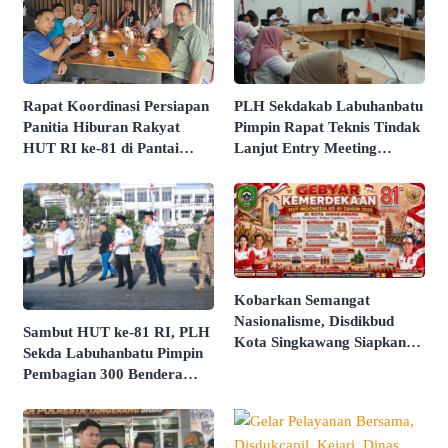
Rapat Koordinasi Persiapan
PLH Sekdakab Labuhanbatu
Panitia Hiburan Rakyat
Pimpin Rapat Teknis Tindak
HUT RI ke-81 di Pantai
Lanjut Entry Meeting
Butir Pasir Batu Tahu
Penilaian Kepatuhan
Dimatangkan
Pelayanan Publik Oleh
Ombudsman RI Tahun 2026
​Kobarkan Semangat
Nasionalisme, Disdikbud
Sambut HUT ke-81 RI, PLH
Kota Singkawang Siapkan
Sekda Labuhanbatu Pimpin
Rangkaian Agenda Spesial
Pembagian 300 Bendera
HUT RI Ke-81
Merah Putih