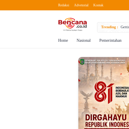
Redaksi
Advetorial
Kontak
to Boost Creativity
Trending :
Getti
Home
Nasional
Pemerintahan