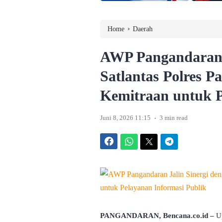
›
Home
Daerah
AWP Pangandaran J
Satlantas Polres 
Kemitraan untuk P
.
Juni 8, 2026 11:15
3 min read
Facebook
WhatsApp
Twitter
Telegram
PANGANDARAN, Bencana.co.id –
Up