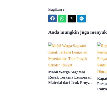
Bagikan :
Facebook
WhatsApp
Twitter
Telegram
Anda mungkin juga menyuka
Mobil Warga Sagatani
Rusak Terkena Lemparan
Rapat
Material dari Truk Proyek
Persi
Sekolah Rakyat
Rakya
Panta
Tahu