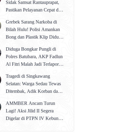
Sidak Samsat Rantauprapat,
Pastikan Pelayanan Cepat dan
Bebas Pungli
Grebek Sarang Narkoba di
Bilah Hulu! Polisi Amankan
Bong dan Plastik Klip Diduga
Perlengkapan Narkoba
Diduga Bongkar Pungli di
Polres Batubara, AKP Fadlun
Al Fitri Malah Jadi Terlapor
Divisi Propam Polri
Tragedi di Singkawang
Selatan: Warga Sedau Tewas
Ditembak, Adik Korban dan 2
Temannya Diamankan Polisi
AMMBER Ancam Turun
Lagi! Aksi Jilid II Segera
Digelar di PTPN IV Kebun
Brangir