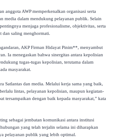
 dan anggota AWP memperkenalkan organisasi serta
ran media dalam mendukung pelayanan publik. Selain
entingnya menjaga profesionalisme, objektivitas, serta
 dan saling menghormati.
Pangandaran, AKP Firman Hidayat Pinim**, menyambut
n. Ia menegaskan bahwa sinergitas antara kepolisian
ndukung tugas-tugas kepolisian, terutama dalam
ada masyarakat.
ara Satlantas dan media. Melalui kerja sama yang baik,
berlalu lintas, pelayanan kepolisian, maupun kegiatan-
pat tersampaikan dengan baik kepada masyarakat,” kata
ing sebagai jembatan komunikasi antara institusi
 hubungan yang telah terjalin selama ini diharapkan
nya pelayanan publik yang lebih optimal.