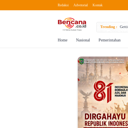
Redaksi
Advetorial
Kontak
to Boost Creativity
Trending :
Getti
Home
Nasional
Pemerintahan