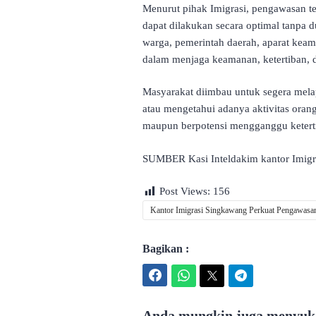
Menurut pihak Imigrasi, pengawasan te
dapat dilakukan secara optimal tanpa d
warga, pemerintah daerah, aparat keaman
dalam menjaga keamanan, ketertiban, 
Masyarakat diimbau untuk segera mel
atau mengetahui adanya aktivitas oran
maupun berpotensi mengganggu keterti
SUMBER Kasi Inteldakim kantor Imigra
Post Views:
156
Kantor Imigrasi Singkawang Perkuat Pengawasa
Bagikan :
Facebook
WhatsApp
Twitter
Telegram
Anda mungkin juga menyuka