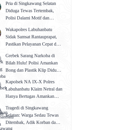
Pria di Singkawang Selatan
Diduga Tewas Tertembak,
Polisi Dalami Motif dan
Identitas Pelaku
Wakapolres Labuhanbatu
Sidak Samsat Rantauprapat,
Pastikan Pelayanan Cepat dan
Bebas Pungli
Grebek Sarang Narkoba di
Bilah Hulu! Polisi Amankan
Bong dan Plastik Klip Diduga
Perlengkapan Narkoba
Kapolsek NA IX-X Polres
Labuhanbatu Klaim Netral dan
Hanya Bertugas Amankan
Aksi AMMBER di PTPN IV
Tragedi di Singkawang
Brangir Regional II
Selatan: Warga Sedau Tewas
Ditembak, Adik Korban dan 2
Temannya Diamankan Polisi