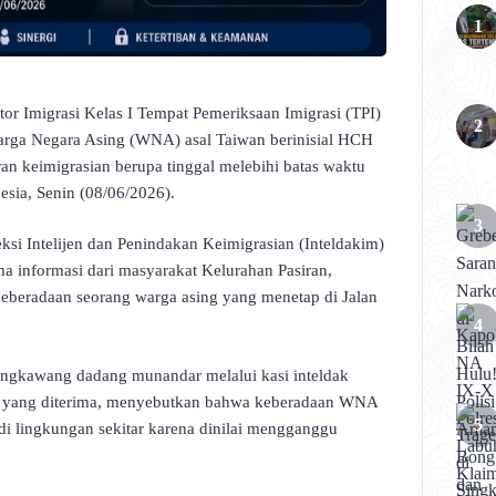
or Imigrasi Kelas I Tempat Pemeriksaan Imigrasi (TPI)
ga Negara Asing (WNA) asal Taiwan berinisial HCH
n keimigrasian berupa tinggal melebihi batas waktu
nesia, Senin (08/06/2026).
si Intelijen dan Penindakan Keimigrasian (Inteldakim)
ma informasi dari masyarakat Kelurahan Pasiran,
keberadaan seorang warga asing yang menetap di Jalan
 Singkawang dadang munandar melalui kasi inteldak
i yang diterima, menyebutkan bahwa keberadaan WNA
di lingkungan sekitar karena dinilai mengganggu