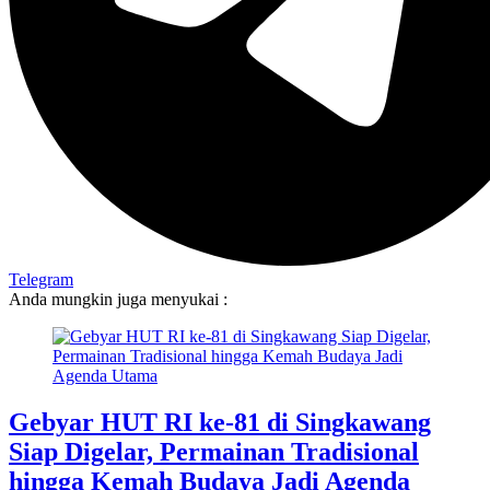
Telegram
Anda mungkin juga menyukai :
Gebyar HUT RI ke-81 di Singkawang
Siap Digelar, Permainan Tradisional
hingga Kemah Budaya Jadi Agenda