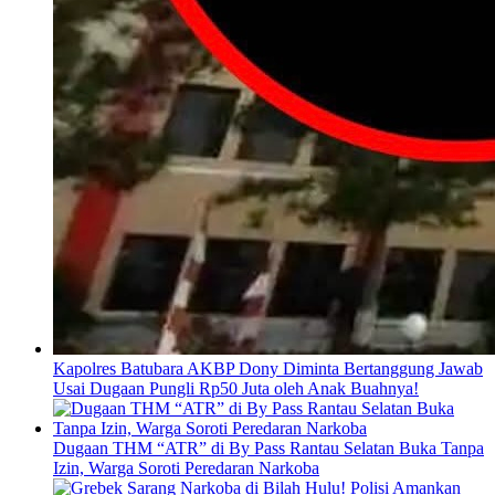
Kapolres Batubara AKBP Dony Diminta Bertanggung Jawab
Usai Dugaan Pungli Rp50 Juta oleh Anak Buahnya!
Dugaan THM “ATR” di By Pass Rantau Selatan Buka Tanpa
Izin, Warga Soroti Peredaran Narkoba