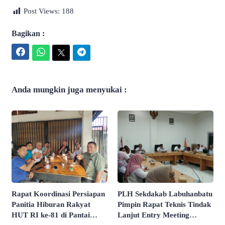
Post Views:
188
Bagikan :
Facebook
WhatsApp
Twitter
Telegram
Anda mungkin juga menyukai :
Rapat Koordinasi Persiapan
PLH Sekdakab Labuhanbatu
Panitia Hiburan Rakyat
Pimpin Rapat Teknis Tindak
HUT RI ke-81 di Pantai
Lanjut Entry Meeting