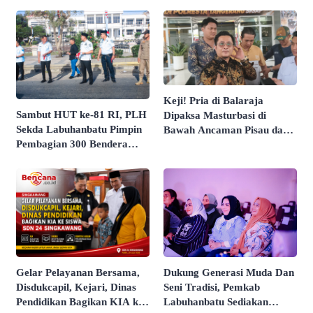
Butir Pasir Batu Tahu
Penilaian Kepatuhan
Dimatangkan
Pelayanan Publik Oleh
Ombudsman RI Tahun 2026
Keji! Pria di Balaraja
Sambut HUT ke-81 RI, PLH
Dipaksa Masturbasi di
Sekda Labuhanbatu Pimpin
Bawah Ancaman Pisau dan
Pembagian 300 Bendera
Direkam Untuk Intimidasi
Merah Putih
Dukung Generasi Muda Dan
Gelar Pelayanan Bersama,
Seni Tradisi, Pemkab
Disdukcapil, Kejari, Dinas
Labuhanbatu Sediakan
Pendidikan Bagikan KIA ke