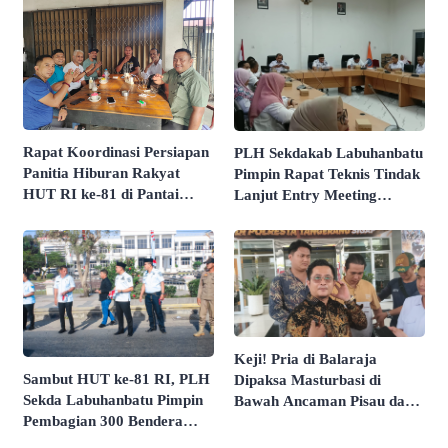
Rapat Koordinasi Persiapan
PLH Sekdakab Labuhanbatu
Panitia Hiburan Rakyat
Pimpin Rapat Teknis Tindak
HUT RI ke-81 di Pantai
Lanjut Entry Meeting
Butir Pasir Batu Tahu
Penilaian Kepatuhan
Dimatangkan
Pelayanan Publik Oleh
Ombudsman RI Tahun 2026
Keji! Pria di Balaraja
Sambut HUT ke-81 RI, PLH
Dipaksa Masturbasi di
Sekda Labuhanbatu Pimpin
Bawah Ancaman Pisau dan
Pembagian 300 Bendera
Direkam Untuk Intimidasi
Merah Putih