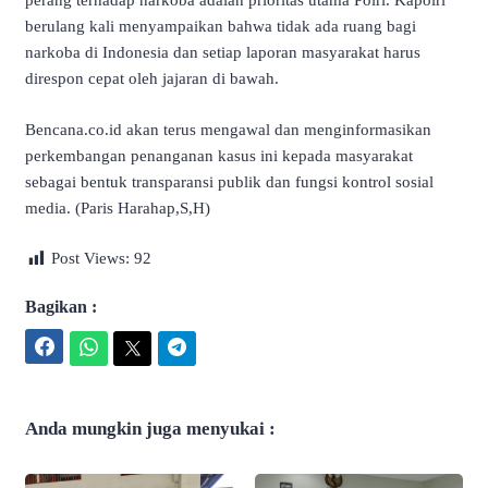
perang terhadap narkoba adalah prioritas utama Polri. Kapolri
berulang kali menyampaikan bahwa tidak ada ruang bagi
narkoba di Indonesia dan setiap laporan masyarakat harus
direspon cepat oleh jajaran di bawah.
Bencana.co.id akan terus mengawal dan menginformasikan
perkembangan penanganan kasus ini kepada masyarakat
sebagai bentuk transparansi publik dan fungsi kontrol sosial
media. (Paris Harahap,S,H)
Post Views:
92
Bagikan :
Facebook
WhatsApp
Twitter
Telegram
Anda mungkin juga menyukai :