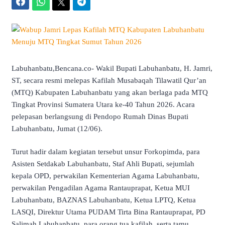
Facebook
WhatsApp
Twitter
Telegram
Labuhanbatu,Bencana.co- Wakil Bupati Labuhanbatu, H. Jamri,
ST, secara resmi melepas Kafilah Musabaqah Tilawatil Qur’an
(MTQ) Kabupaten Labuhanbatu yang akan berlaga pada MTQ
Tingkat Provinsi Sumatera Utara ke-40 Tahun 2026. Acara
pelepasan berlangsung di Pendopo Rumah Dinas Bupati
Labuhanbatu, Jumat (12/06).
Turut hadir dalam kegiatan tersebut unsur Forkopimda, para
Asisten Setdakab Labuhanbatu, Staf Ahli Bupati, sejumlah
kepala OPD, perwakilan Kementerian Agama Labuhanbatu,
perwakilan Pengadilan Agama Rantauprapat, Ketua MUI
Labuhanbatu, BAZNAS Labuhanbatu, Ketua LPTQ, Ketua
LASQI, Direktur Utama PUDAM Tirta Bina Rantauprapat, PD
Salimah Labuhanbatu, para orang tua kafilah, serta tamu