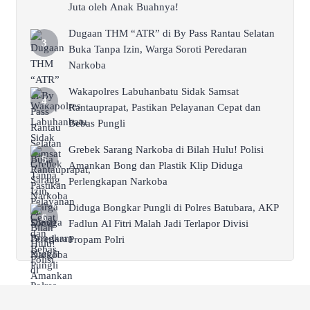
Juta oleh Anak Buahnya!
Dugaan THM “ATR” di By Pass Rantau Selatan
Buka Tanpa Izin, Warga Soroti Peredaran
Narkoba
Wakapolres Labuhanbatu Sidak Samsat
Rantauprapat, Pastikan Pelayanan Cepat dan
Bebas Pungli
Grebek Sarang Narkoba di Bilah Hulu! Polisi
Amankan Bong dan Plastik Klip Diduga
Perlengkapan Narkoba
Diduga Bongkar Pungli di Polres Batubara, AKP
Fadlun Al Fitri Malah Jadi Terlapor Divisi
Propam Polri