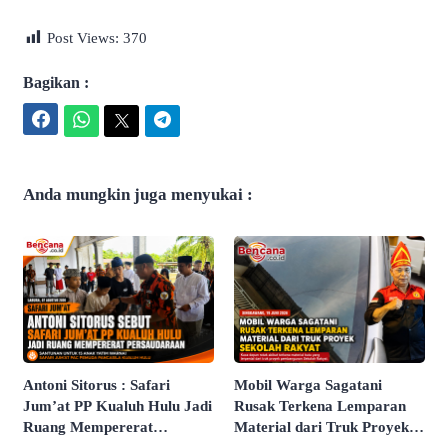
Post Views:
370
Bagikan :
Facebook
WhatsApp
Twitter
Telegram
Anda mungkin juga menyukai :
Antoni Sitorus : Safari
Mobil Warga Sagatani
Jum’at PP Kualuh Hulu Jadi
Rusak Terkena Lemparan
Ruang Mempererat
Material dari Truk Proyek
Persaudaraan
Sekolah Rakyat