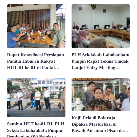
Rapat Koordinasi Persiapan
PLH Sekdakab Labuhanbatu
Panitia Hiburan Rakyat
Pimpin Rapat Teknis Tindak
HUT RI ke-81 di Pantai
Lanjut Entry Meeting
Butir Pasir Batu Tahu
Penilaian Kepatuhan
Dimatangkan
Pelayanan Publik Oleh
Ombudsman RI Tahun 2026
Keji! Pria di Balaraja
Sambut HUT ke-81 RI, PLH
Dipaksa Masturbasi di
Sekda Labuhanbatu Pimpin
Bawah Ancaman Pisau dan
Pembagian 300 Bendera