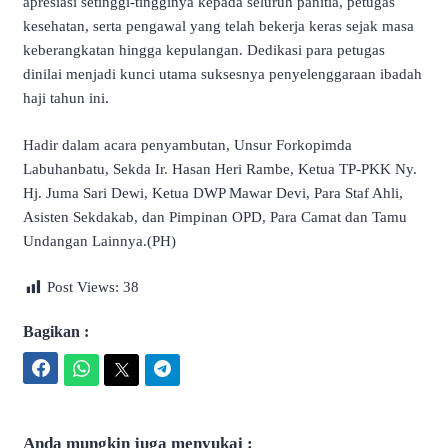
apresiasi setinggi-tingginya kepada seluruh panitia, petugas
kesehatan, serta pengawal yang telah bekerja keras sejak masa
keberangkatan hingga kepulangan. Dedikasi para petugas
dinilai menjadi kunci utama suksesnya penyelenggaraan ibadah
haji tahun ini.
Hadir dalam acara penyambutan, Unsur Forkopimda
Labuhanbatu, Sekda Ir. Hasan Heri Rambe, Ketua TP-PKK Ny.
Hj. Juma Sari Dewi, Ketua DWP Mawar Devi, Para Staf Ahli,
Asisten Sekdakab, dan Pimpinan OPD, Para Camat dan Tamu
Undangan Lainnya.(PH)
Post Views:
38
Bagikan :
Facebook
WhatsApp
Twitter
Telegram
Anda mungkin juga menyukai :