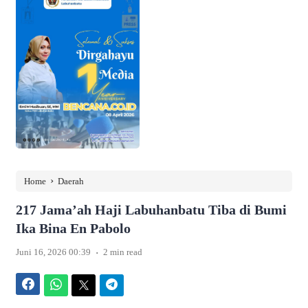
›
Home
Daerah
217 Jama’ah Haji Labuhanbatu Tiba di Bumi
Ika Bina En Pabolo
.
Juni 16, 2026 00:39
2 min read
Facebook
WhatsApp
Twitter
Telegram