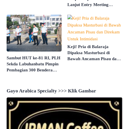
Dimatangkan
Lanjut Entry Meeting
Penilaian Kepatuhan
Pelayanan Publik Oleh
Ombudsman RI Tahun 2026
Keji! Pria di Balaraja
Dipaksa Masturbasi di
Sambut HUT ke-81 RI, PLH
Bawah Ancaman Pisau dan
Sekda Labuhanbatu Pimpin
Direkam Untuk Intimidasi
Pembagian 300 Bendera
Merah Putih
Gayo Arabica Specialty >>> Klik Gambar