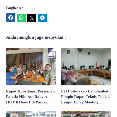
Bagikan :
Facebook
WhatsApp
Twitter
Telegram
Anda mungkin juga menyukai :
Rapat Koordinasi Persiapan
PLH Sekdakab Labuhanbatu
Panitia Hiburan Rakyat
Pimpin Rapat Teknis Tindak
HUT RI ke-81 di Pantai
Lanjut Entry Meeting
Butir Pasir Batu Tahu
Penilaian Kepatuhan
Dimatangkan
Pelayanan Publik Oleh