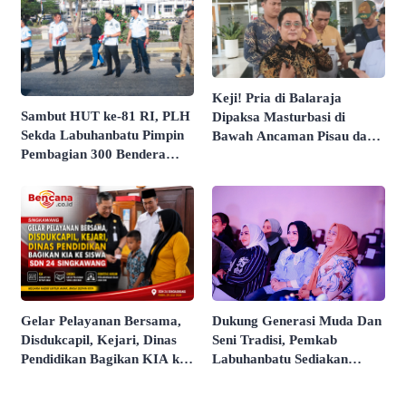
Ombudsman RI Tahun 2026
Keji! Pria di Balaraja
Sambut HUT ke-81 RI, PLH
Dipaksa Masturbasi di
Sekda Labuhanbatu Pimpin
Bawah Ancaman Pisau dan
Pembagian 300 Bendera
Direkam Untuk Intimidasi
Merah Putih
Dukung Generasi Muda Dan
Gelar Pelayanan Bersama,
Seni Tradisi, Pemkab
Disdukcapil, Kejari, Dinas
Labuhanbatu Sediakan
Pendidikan Bagikan KIA ke
Agenda Rutin 2027
Siswa SDN 24 Singkawang