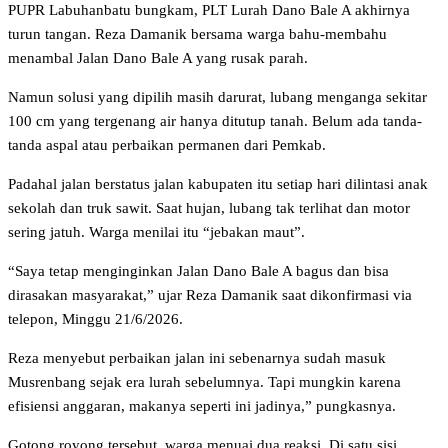
PUPR Labuhanbatu bungkam, PLT Lurah Dano Bale A akhirnya
turun tangan. Reza Damanik bersama warga bahu-membahu
menambal Jalan Dano Bale A yang rusak parah.
Namun solusi yang dipilih masih darurat, lubang menganga sekitar
100 cm yang tergenang air hanya ditutup tanah. Belum ada tanda-
tanda aspal atau perbaikan permanen dari Pemkab.
Padahal jalan berstatus jalan kabupaten itu setiap hari dilintasi anak
sekolah dan truk sawit. Saat hujan, lubang tak terlihat dan motor
sering jatuh. Warga menilai itu “jebakan maut”.
“Saya tetap menginginkan Jalan Dano Bale A bagus dan bisa
dirasakan masyarakat,” ujar Reza Damanik saat dikonfirmasi via
telepon, Minggu 21/6/2026.
Reza menyebut perbaikan jalan ini sebenarnya sudah masuk
Musrenbang sejak era lurah sebelumnya. Tapi mungkin karena
efisiensi anggaran, makanya seperti ini jadinya,” pungkasnya.
Gotong royong tersebut, warga menuai dua reaksi. Di satu sisi