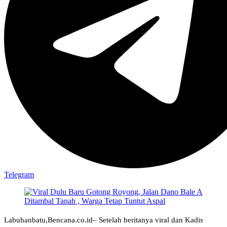
Telegram
Labuhanbatu,Bencana.co.id– Setelah beritanya viral dan Kadis