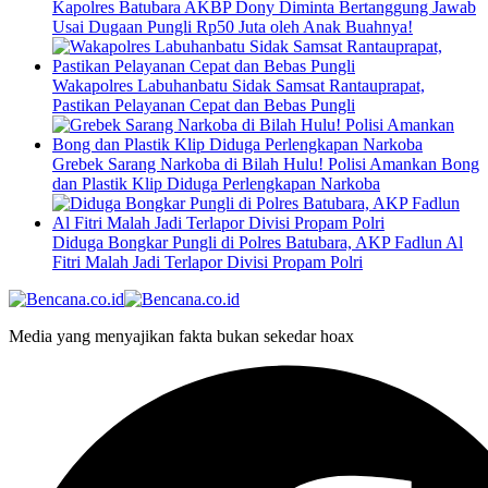
Kapolres Batubara AKBP Dony Diminta Bertanggung Jawab
Usai Dugaan Pungli Rp50 Juta oleh Anak Buahnya!
Wakapolres Labuhanbatu Sidak Samsat Rantauprapat,
Pastikan Pelayanan Cepat dan Bebas Pungli
Grebek Sarang Narkoba di Bilah Hulu! Polisi Amankan Bong
dan Plastik Klip Diduga Perlengkapan Narkoba
Diduga Bongkar Pungli di Polres Batubara, AKP Fadlun Al
Fitri Malah Jadi Terlapor Divisi Propam Polri
Media yang menyajikan fakta bukan sekedar hoax