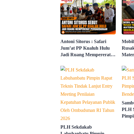
Antoni Sitorus : Safari
Mobil
Jum’at PP Kualuh Hulu
Rusa
Jadi Ruang Mempererat
Mater
Persaudaraan
Sekol
Sambu
PLH 
Pimpi
Bende
PLH Sekdakab
Labuhanbatu Pimpin