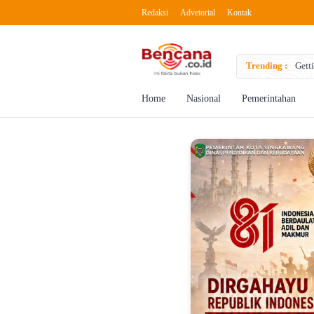
Redaksi
Advetorial
Kontak
to Boost Creativity
Trending :
Getti
Home
Nasional
Pemerintahan