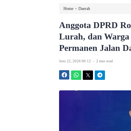
›
Home
Daerah
Anggota DPRD Rom
Lurah, dan Warga
Permanen Jalan D
.
Juni 22, 2026 06:12
2 min read
Facebook
WhatsApp
Twitter
Telegram