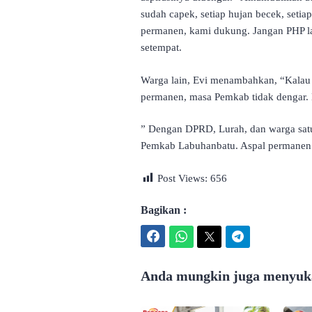
sudah capek, setiap hujan becek, setia
permanen, kami dukung. Jangan PHP la
setempat.
Warga lain, Evi menambahkan, “Kalau
permanen, masa Pemkab tidak dengar. 
” Dengan DPRD, Lurah, dan warga satu
Pemkab Labuhanbatu. Aspal permanen h
Post Views:
656
Bagikan :
Facebook
WhatsApp
Twitter
Telegram
Anda mungkin juga menyuka