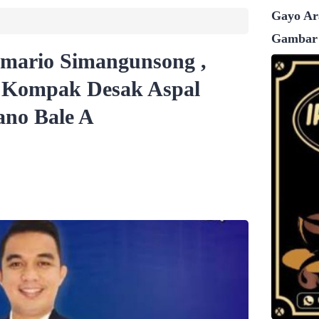
Gayo Ara
Gambar
ario Simangunsong ,
 Kompak Desak Aspal
ano Bale A