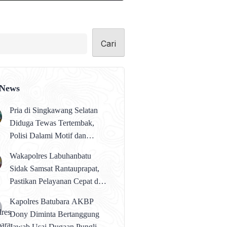
Cari
 News
Pria di Singkawang Selatan
Diduga Tewas Tertembak,
Polisi Dalami Motif dan
Identitas Pelaku
Wakapolres Labuhanbatu
Sidak Samsat Rantauprapat,
Pastikan Pelayanan Cepat dan
Bebas Pungli
Kapolres Batubara AKBP
Dony Diminta Bertanggung
Jawab Usai Dugaan Pungli