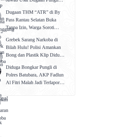
Rp50 Juta oleh Anak
Dugaan THM “ATR” di By
Buahnya!
Pass Rantau Selatan Buka
Tanpa Izin, Warga Soroti
Peredaran Narkoba
Grebek Sarang Narkoba di
Bilah Hulu! Polisi Amankan
Bong dan Plastik Klip Diduga
Perlengkapan Narkoba
Diduga Bongkar Pungli di
Polres Batubara, AKP Fadlun
Al Fitri Malah Jadi Terlapor
Divisi Propam Polri