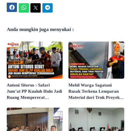
Facebook
WhatsApp
Twitter
Telegram
Anda mungkin juga menyukai :
Antoni Sitorus : Safari
Mobil Warga Sagatani
Jum’at PP Kualuh Hulu Jadi
Rusak Terkena Lemparan
Ruang Mempererat
Material dari Truk Proyek
Persaudaraan
Sekolah Rakyat