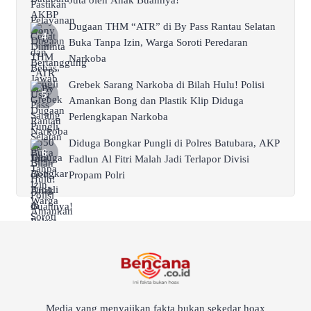
Juta oleh Anak Buahnya!
Dugaan THM “ATR” di By Pass Rantau Selatan
Buka Tanpa Izin, Warga Soroti Peredaran
Narkoba
Grebek Sarang Narkoba di Bilah Hulu! Polisi
Amankan Bong dan Plastik Klip Diduga
Perlengkapan Narkoba
Diduga Bongkar Pungli di Polres Batubara, AKP
Fadlun Al Fitri Malah Jadi Terlapor Divisi
Propam Polri
Media yang menyajikan fakta bukan sekedar hoax