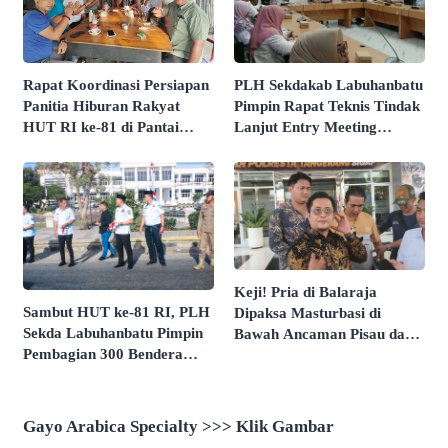
Rapat Koordinasi Persiapan
PLH Sekdakab Labuhanbatu
Panitia Hiburan Rakyat
Pimpin Rapat Teknis Tindak
HUT RI ke-81 di Pantai
Lanjut Entry Meeting
Butir Pasir Batu Tahu
Penilaian Kepatuhan
Dimatangkan
Pelayanan Publik Oleh
Ombudsman RI Tahun 2026
Keji! Pria di Balaraja
Sambut HUT ke-81 RI, PLH
Dipaksa Masturbasi di
Sekda Labuhanbatu Pimpin
Bawah Ancaman Pisau dan
Pembagian 300 Bendera
Direkam Untuk Intimidasi
Merah Putih
Gayo Arabica Specialty >>> Klik Gambar