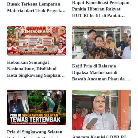
Rapat Koordinasi Persiapan
Rusak Terkena Lemparan
Panitia Hiburan Rakyat
Material dari Truk Proyek
HUT RI ke-81 di Pantai
Sekolah Rakyat
Butir Pasir Batu Tahu
Dimatangkan
​Kobarkan Semangat
Keji! Pria di Balaraja
Nasionalisme, Disdikbud
Dipaksa Masturbasi di
Kota Singkawang Siapkan
Bawah Ancaman Pisau dan
Rangkaian Agenda Spesial
Direkam Untuk Intimidasi
HUT RI Ke-81
Pria di Singkawang Selatan
Anggota Komisi 6 DPR RI