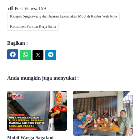
Post Views:
159
Kalapas Singkawang dan Jajaran Laksanakan MoU di Kantor Wali Kota
Komitmen Perkuat Kerja Sama
Bagikan :
Facebook
WhatsApp
Twitter
Telegram
Anda mungkin juga menyukai :
Mobil Warga Sagatani