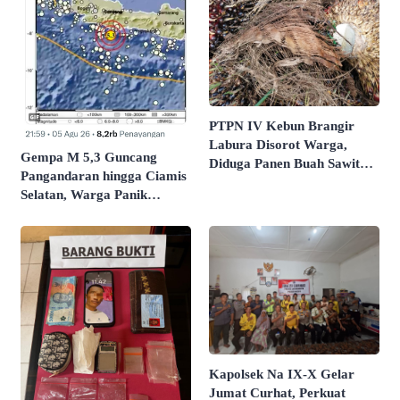
PTPN IV Kebun Brangir
Labura Disorot Warga,
Gempa M 5,3 Guncang
Diduga Panen Buah Sawit
Pangandaran hingga Ciamis
Mentah
Selatan, Warga Panik
Keluar Rumah, Tidak
Berpotensi Tsunami
Kapolsek Na IX-X Gelar
Jumat Curhat, Perkuat