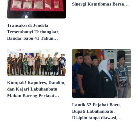
Sinergi Kamtibmas Bersama
Warga
Transaksi di Jendela
Tersembunyi Terbongkar,
Bandar Sabu 41 Tahun
Diciduk Reskrim Bilah Hilir
Kompak! Kapolres, Dandim,
dan Kajari Labuhanbatu
Makan Bareng Perkuat
Sinergi
Lantik 52 Pejabat Baru,
Bupati Labuhanbatu:
Disiplin tanpa diawasi,
bertanggung jawab tanpa
diminta