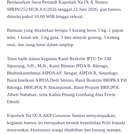
Berdasarkan Surat Perintah Kapolsek Na IX-X Nomor
SPRIN/252/HUK.6.6/2026 tanggal 23 Juni 2026, giat bansos
dimulai pukul 10.00 WIB hingga selesai.
Bantuan yang disalurkan berupa 3 karung beras 5 kg, 1 papan
telur, 1 kotak teh, 2 kg gula, 3 liter minyak goreng, 3 kaleng
susu, dan uang tunai dalam amplop.
Turut hadir dalam kegiatan Kanit Reskrim IPTU Dr. I.M
Sipayung, S.H., M.H., Kanit Binmas IPDA B. Ritonga,
Bhabinkamtibmas AIPDA AF. Siregar, AIPDA R. Sutardago,
Banit Intelkam AIPDA Dedi Sitorus, Banit Reskrim BRIPKA P.H
Ritonga, BRIGPOL P. Simanjuntak, Banit Propam BRIGPOL
Albert Nababan, serta Kadus Pinang Lombang Atas Erwin
Efendi.
Kapolsek Na IX-X AKP Gunawan Sinurat menyampaikan,
kegiatan bansos ini merupakan bentuk kepedulian Polri kepada
masyarakat, khususnya warga disabilitas dan kurang mampu,