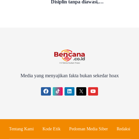
g Perkuat Sinergi
Disiplin tanpa diawasi,
bertanggung jawab tanpa
diminta
Media yang menyajikan fakta bukan sekedar hoax
Tentang Kami
Kode Etik
Pedoman Media Siber
Redaksi