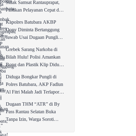
Sidak Samsat Rantauprapat,
Pastikan Pelayanan Cepat dan
Bebas Pungli
Kapolres Batubara AKBP
Dony Diminta Bertanggung
Jawab Usai Dugaan Pungli
Rp50 Juta oleh Anak
Grebek Sarang Narkoba di
Buahnya!
Bilah Hulu! Polisi Amankan
Bong dan Plastik Klip Diduga
Perlengkapan Narkoba
Diduga Bongkar Pungli di
Polres Batubara, AKP Fadlun
Al Fitri Malah Jadi Terlapor
Divisi Propam Polri
Dugaan THM “ATR” di By
Pass Rantau Selatan Buka
Tanpa Izin, Warga Soroti
Peredaran Narkoba