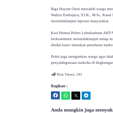
Riga Hayatu Onisi mewakili warga me
Wahyu Endrajaya, S.I.K., M.Si., Kasa
menindaklanjuti laporan masyarakat.
Kasi Humas Polres Labuhanbatu AKP A
berkomitmen menindaklanjuti setiap inf
dinilai kunci menekan peredaran nark
Polisi juga mengimbau warga agar tidak
penyalahgunaan narkoba di lingkungan
Post Views:
191
Bagikan :
Facebook
WhatsApp
Twitter
Telegram
Anda mungkin juga menyuka