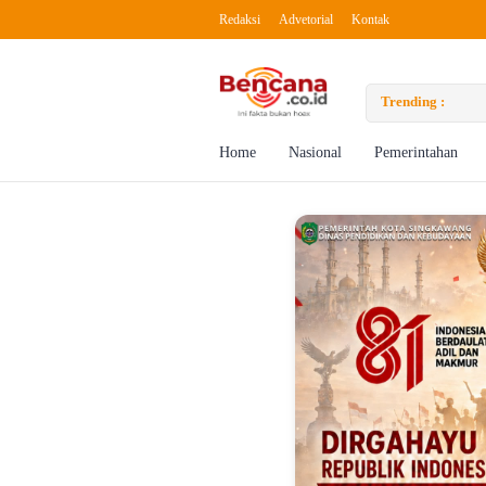
Redaksi
Advetorial
Kontak
to Boost Creativity
Trending :
Getti
Home
Nasional
Pemerintahan