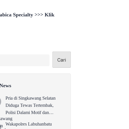
bica Specialty >>> Klik
Cari
 News
Pria di Singkawang Selatan
Diduga Tewas Tertembak,
Polisi Dalami Motif dan
Identitas Pelaku
Wakapolres Labuhanbatu