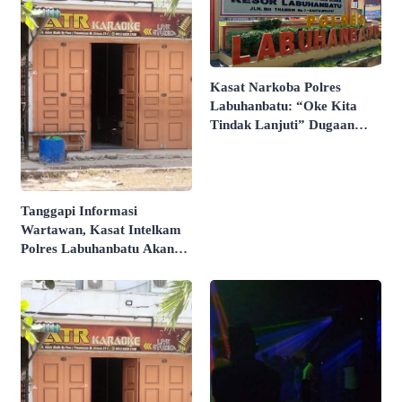
Kasat Narkoba Polres
Labuhanbatu: “Oke Kita
Tindak Lanjuti” Dugaan
Peredaran Pil Ekstasi di
THM “ATR”
Tanggapi Informasi
Wartawan, Kasat Intelkam
Polres Labuhanbatu Akan
Koordinasi Legalitas Izin
Keramaian Soal THM
“ATR”