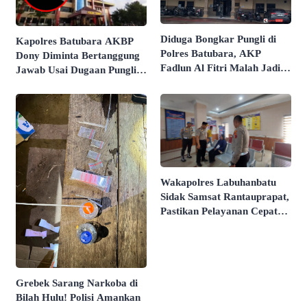
Diduga Bongkar Pungli di
Kapolres Batubara AKBP
Polres Batubara, AKP
Dony Diminta Bertanggung
Fadlun Al Fitri Malah Jadi
Jawab Usai Dugaan Pungli
Terlapor Divisi Propam
Rp50 Juta oleh Anak
Polri
Buahnya!
Wakapolres Labuhanbatu
Sidak Samsat Rantauprapat,
Pastikan Pelayanan Cepat
dan Bebas Pungli
Grebek Sarang Narkoba di
Bilah Hulu! Polisi Amankan