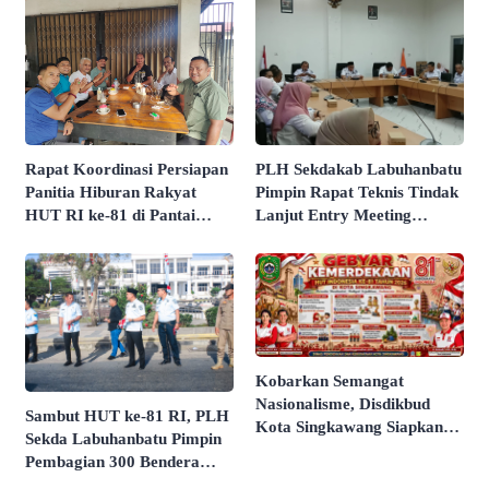
Rapat Koordinasi Persiapan
PLH Sekdakab Labuhanbatu
Panitia Hiburan Rakyat
Pimpin Rapat Teknis Tindak
HUT RI ke-81 di Pantai
Lanjut Entry Meeting
Butir Pasir Batu Tahu
Penilaian Kepatuhan
Dimatangkan
Pelayanan Publik Oleh
Ombudsman RI Tahun 2026
​Kobarkan Semangat
Nasionalisme, Disdikbud
Sambut HUT ke-81 RI, PLH
Kota Singkawang Siapkan
Sekda Labuhanbatu Pimpin
Rangkaian Agenda Spesial
Pembagian 300 Bendera
HUT RI Ke-81
Merah Putih