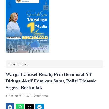
›
Home
News
Warga Labusel Resah, Pria Berinisial YY
Diduga Aktif Edarkan Sabu, Polisi Didesak
Segera Bertindak
.
Juli 9, 2026 02:37
2 min read
Facebook
WhatsApp
Twitter
Telegram