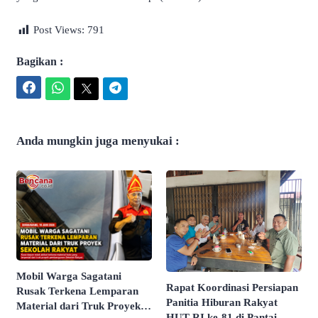
Post Views:
791
Bagikan :
Facebook
WhatsApp
Twitter
Telegram
Anda mungkin juga menyukai :
Mobil Warga Sagatani
Rapat Koordinasi Persiapan
Rusak Terkena Lemparan
Panitia Hiburan Rakyat
Material dari Truk Proyek
HUT RI ke-81 di Pantai