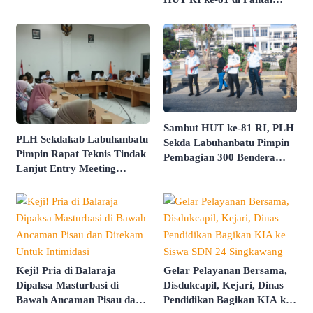
Sekolah Rakyat
Butir Pasir Batu Tahu
Dimatangkan
Sambut HUT ke-81 RI, PLH
PLH Sekdakab Labuhanbatu
Sekda Labuhanbatu Pimpin
Pimpin Rapat Teknis Tindak
Pembagian 300 Bendera
Lanjut Entry Meeting
Merah Putih
Penilaian Kepatuhan
Pelayanan Publik Oleh
Ombudsman RI Tahun 2026
Keji! Pria di Balaraja
Gelar Pelayanan Bersama,
Dipaksa Masturbasi di
Disdukcapil, Kejari, Dinas
Bawah Ancaman Pisau dan
Pendidikan Bagikan KIA ke