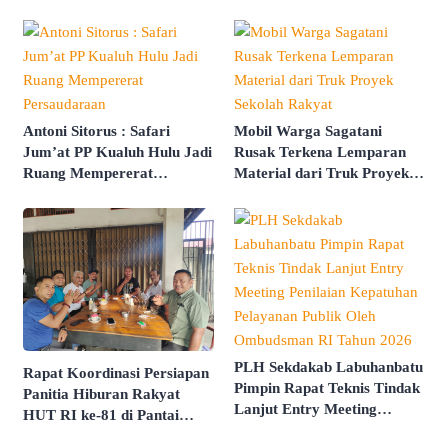
Pengancaman dan Intimidasi
Antoni Sitorus : Safari
Mobil Warga Sagatani
Jum’at PP Kualuh Hulu Jadi
Rusak Terkena Lemparan
Ruang Mempererat
Material dari Truk Proyek
Persaudaraan
Sekolah Rakyat
PLH Sekdakab Labuhanbatu
Rapat Koordinasi Persiapan
Pimpin Rapat Teknis Tindak
Panitia Hiburan Rakyat
Lanjut Entry Meeting
HUT RI ke-81 di Pantai
Penilaian Kepatuhan
Butir Pasir Batu Tahu