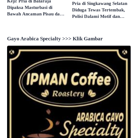
Keji! Pria di Balaraja
Pria di Singkawang Selatan
Dipaksa Masturbasi di
Diduga Tewas Tertembak,
Bawah Ancaman Pisau dan
Polisi Dalami Motif dan
Direkam Untuk Intimidasi
Identitas Pelaku
Gayo Arabica Specialty >>> Klik Gambar