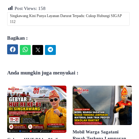
Post Views:
158
Singkawang Kini Punya Layanan Darurat Terpadu: Cukup Hubungi SIGAP
112
Bagikan :
Facebook
WhatsApp
Twitter
Telegram
Anda mungkin juga menyukai :
Mobil Warga Sagatani
Rusak Terkena Lemparan