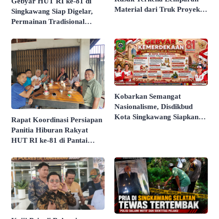
Gebyar HUT RI ke-81 di
Material dari Truk Proyek
Singkawang Siap Digelar,
Sekolah Rakyat
Permainan Tradisional
hingga Kemah Budaya Jadi
Agenda Utama
​Kobarkan Semangat
Nasionalisme, Disdikbud
Kota Singkawang Siapkan
Rapat Koordinasi Persiapan
Rangkaian Agenda Spesial
Panitia Hiburan Rakyat
HUT RI Ke-81
HUT RI ke-81 di Pantai
Butir Pasir Batu Tahu
Dimatangkan