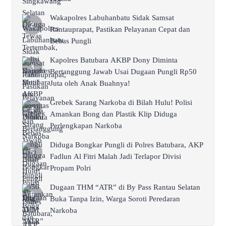
Wakapolres Labuhanbatu Sidak Samsat
Rantauprapat, Pastikan Pelayanan Cepat dan
Bebas Pungli
Kapolres Batubara AKBP Dony Diminta
Bertanggung Jawab Usai Dugaan Pungli Rp50
Juta oleh Anak Buahnya!
Grebek Sarang Narkoba di Bilah Hulu! Polisi
Amankan Bong dan Plastik Klip Diduga
Perlengkapan Narkoba
Diduga Bongkar Pungli di Polres Batubara, AKP
Fadlun Al Fitri Malah Jadi Terlapor Divisi
Propam Polri
Dugaan THM “ATR” di By Pass Rantau Selatan
Buka Tanpa Izin, Warga Soroti Peredaran
Narkoba