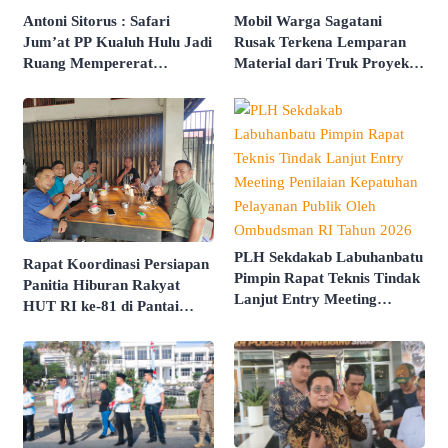
Antoni Sitorus : Safari
Mobil Warga Sagatani
Jum’at PP Kualuh Hulu Jadi
Rusak Terkena Lemparan
Ruang Mempererat
Material dari Truk Proyek
Persaudaraan
Sekolah Rakyat
PLH Sekdakab Labuhanbatu
Rapat Koordinasi Persiapan
Pimpin Rapat Teknis Tindak
Panitia Hiburan Rakyat
Lanjut Entry Meeting
HUT RI ke-81 di Pantai
Penilaian Kepatuhan
Butir Pasir Batu Tahu
Pelayanan Publik Oleh
Dimatangkan
Ombudsman RI Tahun 2026