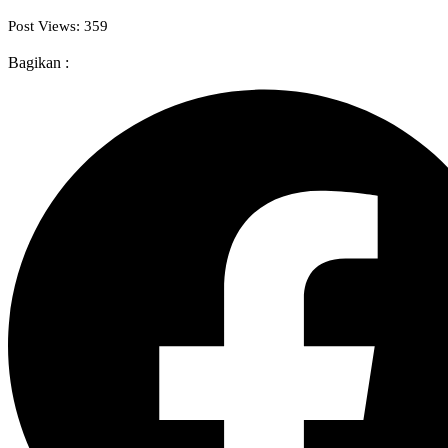
Post Views:
359
Bagikan :